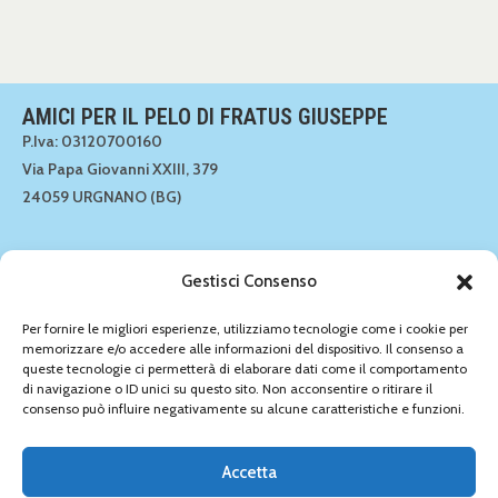
AMICI PER IL PELO DI FRATUS GIUSEPPE
P.Iva: 03120700160
Via Papa Giovanni XXIII, 379
24059 URGNANO (BG)
SEGUICI!
Gestisci Consenso
Per fornire le migliori esperienze, utilizziamo tecnologie come i cookie per
memorizzare e/o accedere alle informazioni del dispositivo. Il consenso a
queste tecnologie ci permetterà di elaborare dati come il comportamento
CONTATTACI!
di navigazione o ID unici su questo sito. Non acconsentire o ritirare il
035 891549
consenso può influire negativamente su alcune caratteristiche e funzioni.
035 891549
info@amiciperilpelo.net
Accetta