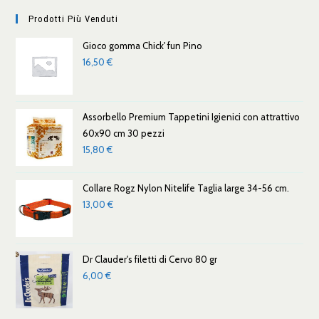
Prodotti Più Venduti
Gioco gomma Chick' fun Pino
16,50
€
Assorbello Premium Tappetini Igienici con attrattivo
60x90 cm 30 pezzi
15,80
€
Collare Rogz Nylon Nitelife Taglia large 34-56 cm.
13,00
€
Dr Clauder's filetti di Cervo 80 gr
6,00
€