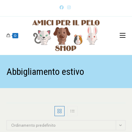
0
Abbigliamento estivo
Ordinamento predefinito