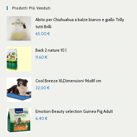
Prodotti Più Venduti
Abito per Chiuhuahua a balze bianco e giallo Trilly
tutti Brilli
65,00
€
Back 2 nature 10 l
11,60
€
Cool Breeze XLDimensioni 96x81 cm
32,00
€
Emotion Beauty selection Guinea Pig Adult
6,40
€