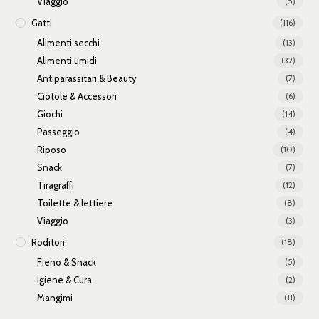
Viaggio
(5)
Gatti
(116)
Alimenti secchi
(13)
Alimenti umidi
(32)
Antiparassitari & Beauty
(7)
Ciotole & Accessori
(6)
Giochi
(14)
Passeggio
(4)
Riposo
(10)
Snack
(7)
Tiragraffi
(12)
Toilette & lettiere
(8)
Viaggio
(3)
Roditori
(18)
Fieno & Snack
(5)
Igiene & Cura
(2)
Mangimi
(11)