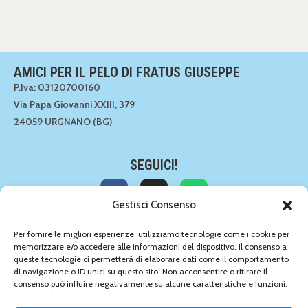
AMICI PER IL PELO DI FRATUS GIUSEPPE
P.Iva: 03120700160
Via Papa Giovanni XXIII, 379
24059 URGNANO (BG)
SEGUICI!
Gestisci Consenso
CONTATTACI!
Per fornire le migliori esperienze, utilizziamo tecnologie come i cookie per
memorizzare e/o accedere alle informazioni del dispositivo. Il consenso a
035 891549
queste tecnologie ci permetterà di elaborare dati come il comportamento
035 891549
di navigazione o ID unici su questo sito. Non acconsentire o ritirare il
info@amiciperilpelo.net
consenso può influire negativamente su alcune caratteristiche e funzioni.