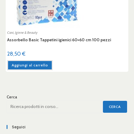
Cani
,
Igiene & Beauty
Assorbello Basic Tappetini igienici 60×60 cm 100 pezzi
28,50
€
Aggiungi al carrello
Cerca
CERCA
Seguici