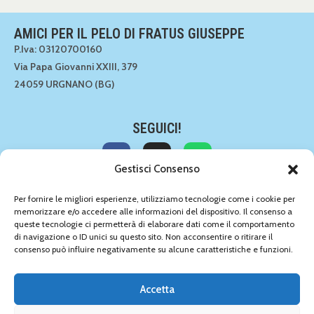
AMICI PER IL PELO DI FRATUS GIUSEPPE
P.Iva: 03120700160
Via Papa Giovanni XXIII, 379
24059 URGNANO (BG)
SEGUICI!
Gestisci Consenso
CONTATTACI!
Per fornire le migliori esperienze, utilizziamo tecnologie come i cookie per
memorizzare e/o accedere alle informazioni del dispositivo. Il consenso a
035 891549
queste tecnologie ci permetterà di elaborare dati come il comportamento
035 891549
di navigazione o ID unici su questo sito. Non acconsentire o ritirare il
info@amiciperilpelo.net
consenso può influire negativamente su alcune caratteristiche e funzioni.
Accetta
AMICI PER IL PELO DI FRATUS GIUSEPPE -
P.IVA 03120700160