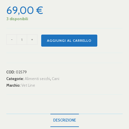
69,00
€
3 disponibili
-
+
AGGIUNGI AL CARRELLO
COD:
02579
Categorie:
Alimenti secchi
,
Cani
Marchio:
Vet Line
DESCRIZIONE