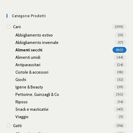
Categorie Prodotti
Cani
(399)
Abbigliamento estivo
(31)
Abbigliamento invernale
(17)
Alimenti secchi
(80)
Alimenti umidi
(44)
Antiparassitari
(24)
Ciotole & accessori
(18)
Giochi
(32)
Igiene & Beauty
(39)
Pettorine, Guinzagli & Co
(50)
Riposo
(14)
Snack e masticativi
(45)
Viaggio
(5)
Gatti
(116)