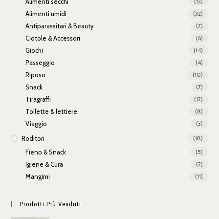
Alimenti secchi
(13)
Alimenti umidi
(32)
Antiparassitari & Beauty
(7)
Ciotole & Accessori
(6)
Giochi
(14)
Passeggio
(4)
Riposo
(10)
Snack
(7)
Tiragraffi
(12)
Toilette & lettiere
(8)
Viaggio
(3)
Roditori
(18)
Fieno & Snack
(5)
Igiene & Cura
(2)
Mangimi
(11)
Prodotti Più Venduti