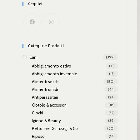
Seguici
Categorie Prodotti
Cani
(399)
Abbigliamento estivo
(31)
Abbigliamento invernale
(17)
Alimenti secchi
(80)
Alimenti umidi
(44)
Antiparassitari
(24)
Ciotole & accessori
(18)
Giochi
(32)
Igiene & Beauty
(39)
Pettorine, Guinzagli & Co
(50)
Riposo
(14)