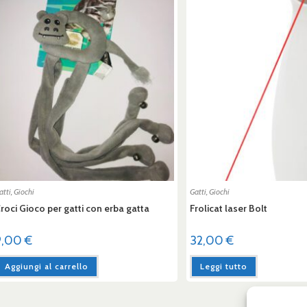
atti
,
Giochi
Gatti
,
Giochi
roci Gioco per gatti con erba gatta
Frolicat laser Bolt
9,00
€
32,00
€
Aggiungi al carrello
Leggi tutto