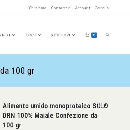
Chi siamo
Contattaci
Account
Carrello
GATTI
PESCI
RODITORI
0
da 100 gr
Alimento umido monoproteico SOLO
DRN 100% Maiale Confezione da
100 gr