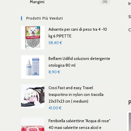
Mangimi
(11)
I
S
Prodotti Più Venduti
Advantix per cani di peso tra 4 -10
C
kg 6 PIPETTE
58,40
€
Belfarm Udifid soluzioni detergente
otologica 80 ml
8,90
€
Croci Fast and easy Travel
trasportino in nylon con tracolla
23x37x23 cm ( medium)
P
41,00
€
Ferribiella salviettine "Acqua di rose"
40 maxi salviette senza alcol e