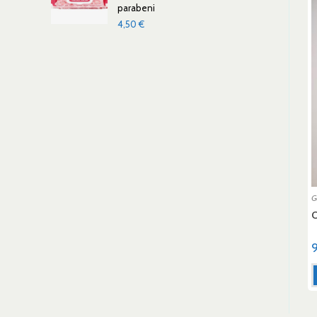
parabeni
4,50
€
G
C