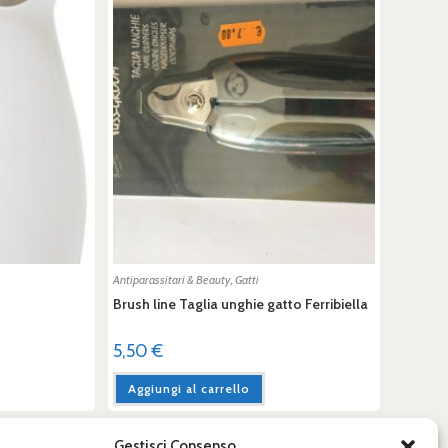
Antiparassitari & Beauty
,
Gatti
Brush line Taglia unghie gatto Ferribiella
5,50
€
Aggiungi al carrello
Gestisci Consenso