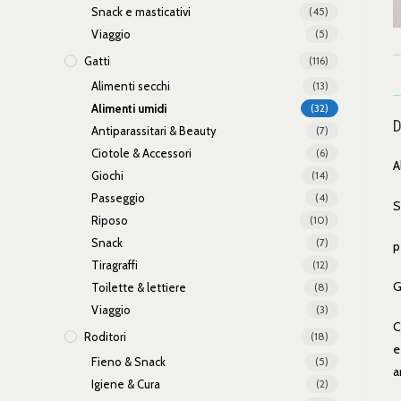
Snack e masticativi
(45)
Viaggio
(5)
Gatti
(116)
Alimenti secchi
(13)
Alimenti umidi
(32)
D
Antiparassitari & Beauty
(7)
Ciotole & Accessori
(6)
A
Giochi
(14)
Passeggio
(4)
S
Riposo
(10)
Snack
(7)
p
Tiragraffi
(12)
G
Toilette & lettiere
(8)
Viaggio
(3)
C
Roditori
(18)
e
Fieno & Snack
(5)
ar
Igiene & Cura
(2)