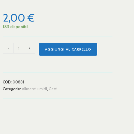
2,00
€
183 disponibili
-
+
AGGIUNGI AL CARRELLO
COD:
00881
Categorie:
Alimenti umidi
,
Gatti