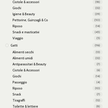
Ciotole & accessori
(18)
Giochi
(32)
Igiene & Beauty
(39)
Pettorine, Guinzagli & Co
(50)
Riposo
(14)
Snack e masticativi
(45)
Viaggio
(5)
Gatti
(116)
Alimenti secchi
(13)
Alimenti umidi
(32)
Antiparassitari & Beauty
(7)
Ciotole & Accessori
(6)
Giochi
(14)
Passeggio
(4)
Riposo
(10)
Snack
(7)
Tiragraffi
(12)
Toilette & lettiere
(8)