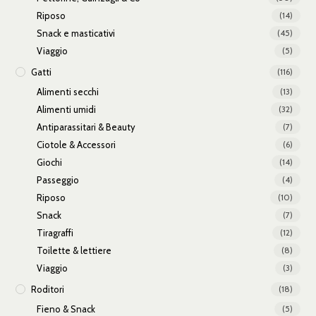
Riposo
(14)
Snack e masticativi
(45)
Viaggio
(5)
Gatti
(116)
Alimenti secchi
(13)
Alimenti umidi
(32)
Antiparassitari & Beauty
(7)
Ciotole & Accessori
(6)
Giochi
(14)
Passeggio
(4)
Riposo
(10)
Snack
(7)
Tiragraffi
(12)
Toilette & lettiere
(8)
Viaggio
(3)
Roditori
(18)
Fieno & Snack
(5)