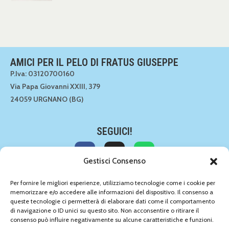
AMICI PER IL PELO DI FRATUS GIUSEPPE
P.Iva: 03120700160
Via Papa Giovanni XXIII, 379
24059 URGNANO (BG)
SEGUICI!
Gestisci Consenso
CONTATTACI!
Per fornire le migliori esperienze, utilizziamo tecnologie come i cookie per
memorizzare e/o accedere alle informazioni del dispositivo. Il consenso a
035 891549
queste tecnologie ci permetterà di elaborare dati come il comportamento
035 891549
di navigazione o ID unici su questo sito. Non acconsentire o ritirare il
info@amiciperilpelo.net
consenso può influire negativamente su alcune caratteristiche e funzioni.