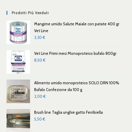
Prodotti Più Venduti
Mangime umido Salute Maiale con patate 400 gr
Vet Line
3,30
€
Vet Line Primi mesi Monoproteico bufalo 800gr
8,50
€
Alimento umido monoproteico SOLO DRN 100%
Bufalo Confezione da 100 g
2,00
€
Brush line Taglia unghie gatto Ferribiella
5,50
€