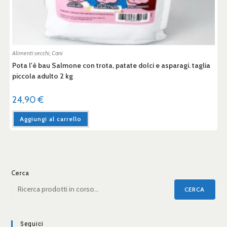
Alimenti secchi
,
Cani
Pota l'è bau Salmone con trota, patate dolci e asparagi. taglia
piccola adulto 2 kg
24,90
€
Aggiungi al carrello
Cerca
CERCA
Seguici