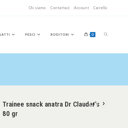
Chi siamo
Contattaci
Account
Carrello
GATTI
PESCI
RODITORI
0
Trainee snack anatra Dr Clauder's
80 gr