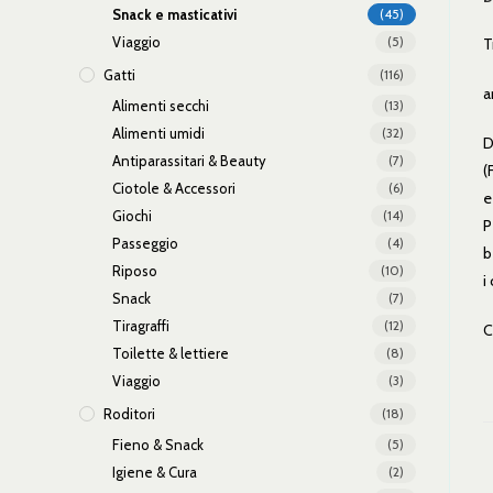
Snack e masticativi
(45)
Viaggio
(5)
T
Gatti
(116)
a
Alimenti secchi
(13)
Alimenti umidi
(32)
D
Antiparassitari & Beauty
(7)
(
Ciotole & Accessori
(6)
e
Giochi
(14)
P
Passeggio
(4)
b
Riposo
(10)
i
Snack
(7)
Tiragraffi
(12)
C
Toilette & lettiere
(8)
Viaggio
(3)
Roditori
(18)
Fieno & Snack
(5)
Igiene & Cura
(2)