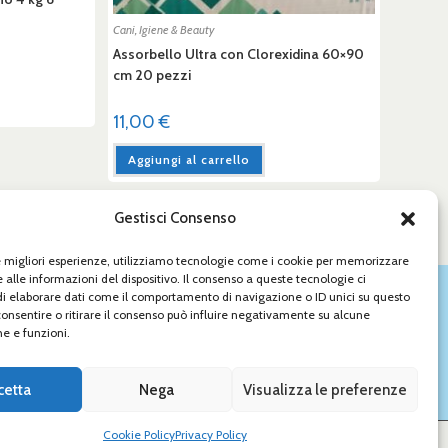
Cani
,
Igiene & Beauty
Assorbello Ultra con Clorexidina 60×90
cm 20 pezzi
11,00
€
Aggiungi al carrello
Gestisci Consenso
le migliori esperienze, utilizziamo tecnologie come i cookie per memorizzare
 alle informazioni del dispositivo. Il consenso a queste tecnologie ci
CONTATTACI!
i elaborare dati come il comportamento di navigazione o ID unici su questo
035 891549
consentire o ritirare il consenso può influire negativamente su alcune
he e funzioni.
035 891549
info@amiciperilpelo.net
cetta
Nega
Visualizza le preferenze
Cookie Policy
Privacy Policy
Powered by Web&Media