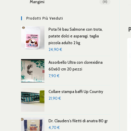
Mangimi
(11)
Prodotti Più Venduti
P
Pota l'è bau Salmone con trota,
patate dolci e asparagi. taglia
piccola adulto 2 kg
24,90
€
Assorbello Ultra con clorexidina
60x60 cm 20 pezzi
7,90
€
Collare stampa baffi Up Country
21,90
€
Dr. Clauders's filetti di anatra 80 gr
4,70
€