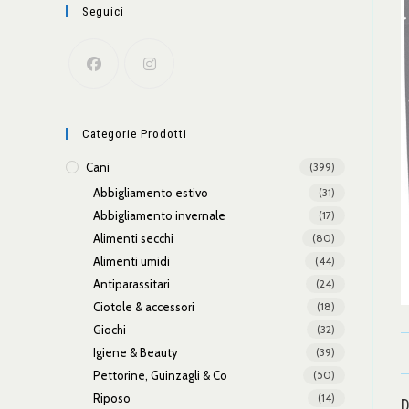
Seguici
Categorie Prodotti
Cani
(399)
Abbigliamento estivo
(31)
Abbigliamento invernale
(17)
Alimenti secchi
(80)
Alimenti umidi
(44)
Antiparassitari
(24)
Ciotole & accessori
(18)
Giochi
(32)
Igiene & Beauty
(39)
Pettorine, Guinzagli & Co
(50)
Riposo
(14)
D