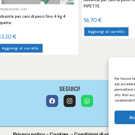
PIPETTE
ntiparassitari
,
Cani
dvantix per cani di peso fino 4 kg 4
56,70
€
ipette
Aggiungi al carrello
43,20
€
Aggiungi al carrello
Per fornire 
e/o accedere
SEGUICI!
permetterà d
sito. Non ac
caratteristic
Ac
Privacy policy
–
Cookies
–
Condizioni di vendita