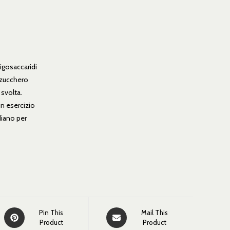
igosaccaridi
i zucchero
 svolta.
n esercizio
diano per
Pin This
Mail This
Product
Product