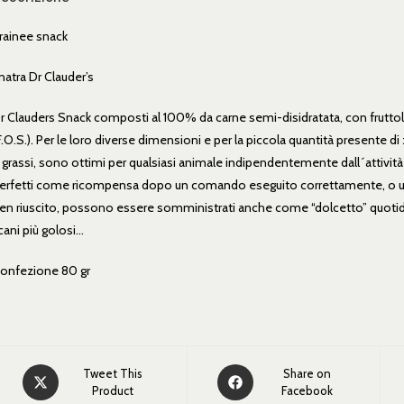
rainee snack
natra Dr Clauder’s
r Clauders Snack composti al 100% da carne semi-disidratata, con fruttol
F.O.S.). Per le loro diverse dimensioni e per la piccola quantità presente d
 grassi, sono ottimi per qualsiasi animale indipendentemente dall´attività
erfetti come ricompensa dopo un comando eseguito correttamente, o u
en riuscito, possono essere somministrati anche come “dolcetto” quoti
 cani più golosi…
onfezione 80 gr
Tweet This
Share on
Product
Facebook