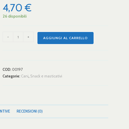
4,70
€
26 disponibili
-
+
AGGIUNGI AL CARRELLO
COD:
00197
Categorie:
Cani
,
Snack e masticativi
NTIVE
RECENSIONI (0)