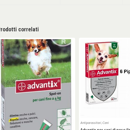
rodotti correlati
Antiparassitari
,
Cani
Advantix per cani di peso fi