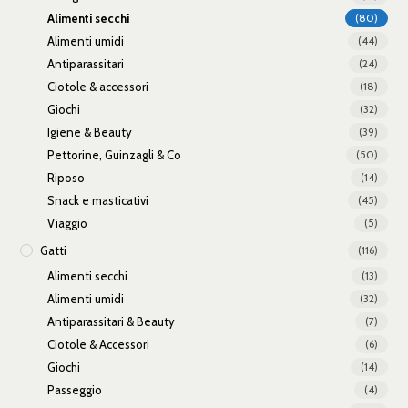
Alimenti secchi
(80)
Alimenti umidi
(44)
Antiparassitari
(24)
Ciotole & accessori
(18)
Giochi
(32)
Igiene & Beauty
(39)
Pettorine, Guinzagli & Co
(50)
Riposo
(14)
Snack e masticativi
(45)
Viaggio
(5)
Gatti
(116)
Alimenti secchi
(13)
Alimenti umidi
(32)
Antiparassitari & Beauty
(7)
Ciotole & Accessori
(6)
Giochi
(14)
Passeggio
(4)