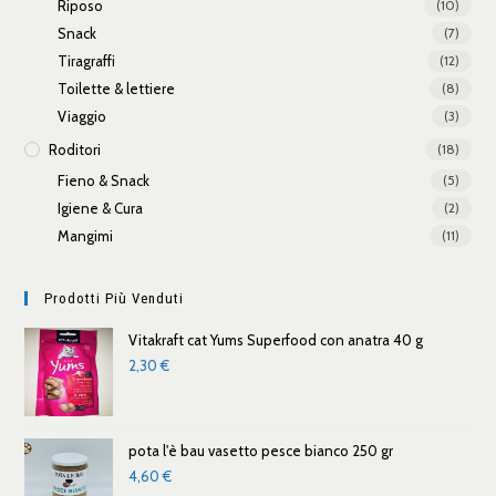
Riposo
(10)
Snack
(7)
Tiragraffi
(12)
Toilette & lettiere
(8)
Viaggio
(3)
Roditori
(18)
Fieno & Snack
(5)
Igiene & Cura
(2)
Mangimi
(11)
Prodotti Più Venduti
Vitakraft cat Yums Superfood con anatra 40 g
2,30
€
pota l'è bau vasetto pesce bianco 250 gr
4,60
€