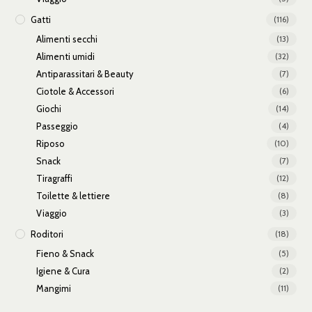
Gatti
(116)
Alimenti secchi
(13)
Alimenti umidi
(32)
Antiparassitari & Beauty
(7)
Ciotole & Accessori
(6)
Giochi
(14)
Passeggio
(4)
Riposo
(10)
Snack
(7)
Tiragraffi
(12)
Toilette & lettiere
(8)
Viaggio
(3)
Roditori
(18)
Fieno & Snack
(5)
Igiene & Cura
(2)
Mangimi
(11)