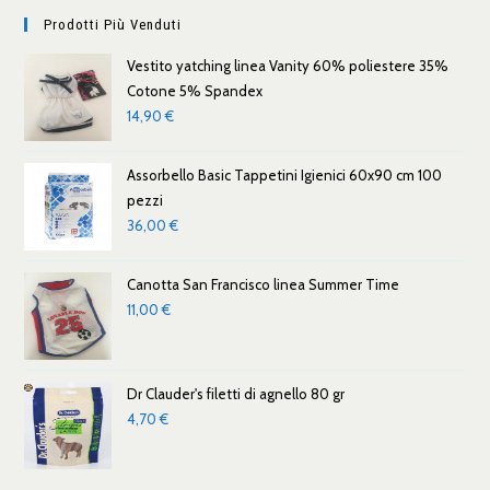
Prodotti Più Venduti
Vestito yatching linea Vanity 60% poliestere 35%
Cotone 5% Spandex
14,90
€
Assorbello Basic Tappetini Igienici 60x90 cm 100
pezzi
36,00
€
Canotta San Francisco linea Summer Time
11,00
€
Dr Clauder's filetti di agnello 80 gr
4,70
€