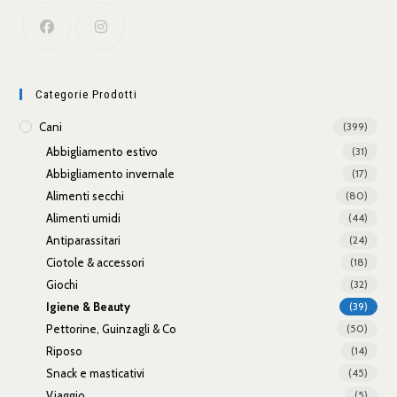
Categorie Prodotti
Cani
(399)
Abbigliamento estivo
(31)
Abbigliamento invernale
(17)
Alimenti secchi
(80)
Alimenti umidi
(44)
Antiparassitari
(24)
Ciotole & accessori
(18)
Giochi
(32)
Igiene & Beauty
(39)
Pettorine, Guinzagli & Co
(50)
Riposo
(14)
Snack e masticativi
(45)
Viaggio
(5)