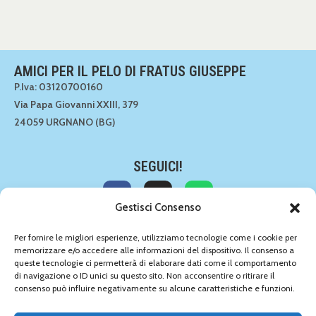
AMICI PER IL PELO DI FRATUS GIUSEPPE
P.Iva: 03120700160
Via Papa Giovanni XXIII, 379
24059 URGNANO (BG)
SEGUICI!
Gestisci Consenso
CONTATTACI!
Per fornire le migliori esperienze, utilizziamo tecnologie come i cookie per
memorizzare e/o accedere alle informazioni del dispositivo. Il consenso a
035 891549
queste tecnologie ci permetterà di elaborare dati come il comportamento
035 891549
di navigazione o ID unici su questo sito. Non acconsentire o ritirare il
info@amiciperilpelo.net
consenso può influire negativamente su alcune caratteristiche e funzioni.