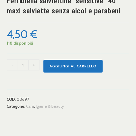
Ferribiella salviettine "sensitive" 40
maxi salviette senza alcol e parabeni
4,50
€
118 disponibili
-
+
AGGIUNGI AL CARRELLO
COD:
00697
Categorie:
Cani
,
Igiene & Beauty