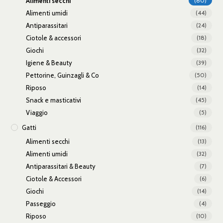
Alimenti secchi
(80)
Alimenti umidi
(44)
Antiparassitari
(24)
Ciotole & accessori
(18)
Giochi
(32)
Igiene & Beauty
(39)
Pettorine, Guinzagli & Co
(50)
Riposo
(14)
Snack e masticativi
(45)
Viaggio
(5)
Gatti
(116)
Alimenti secchi
(13)
Alimenti umidi
(32)
Antiparassitari & Beauty
(7)
Ciotole & Accessori
(6)
Giochi
(14)
Passeggio
(4)
Riposo
(10)