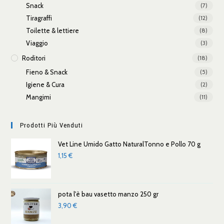
Snack
(7)
Tiragraffi
(12)
Toilette & lettiere
(8)
Viaggio
(3)
Roditori
(18)
Fieno & Snack
(5)
Igiene & Cura
(2)
Mangimi
(11)
Prodotti Più Venduti
Vet Line Umido Gatto NaturalTonno e Pollo 70 g
1,15
€
pota l'è bau vasetto manzo 250 gr
3,90
€