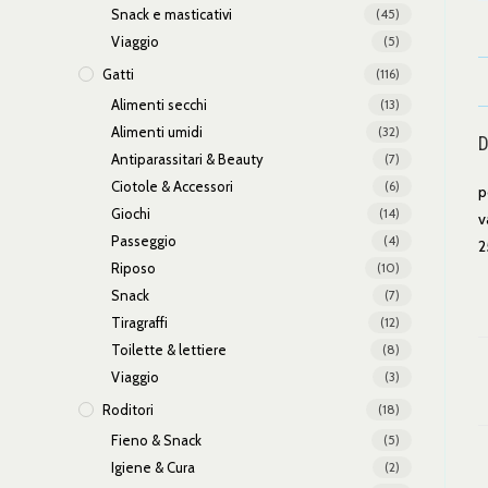
Snack e masticativi
(45)
Viaggio
(5)
Gatti
(116)
Alimenti secchi
(13)
Alimenti umidi
(32)
D
Antiparassitari & Beauty
(7)
Ciotole & Accessori
(6)
p
Giochi
(14)
v
Passeggio
(4)
2
Riposo
(10)
Snack
(7)
Tiragraffi
(12)
Toilette & lettiere
(8)
Viaggio
(3)
Roditori
(18)
Fieno & Snack
(5)
Igiene & Cura
(2)