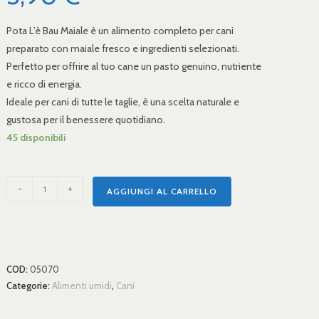
Pota L’è Bau Maiale è un alimento completo per cani
preparato con maiale fresco e ingredienti selezionati.
Perfetto per offrire al tuo cane un pasto genuino, nutriente
e ricco di energia.
Ideale per cani di tutte le taglie, è una scelta naturale e
gustosa per il benessere quotidiano.
45 disponibili
-
+
AGGIUNGI AL CARRELLO
COD:
05070
Categorie:
Alimenti umidi
,
Cani