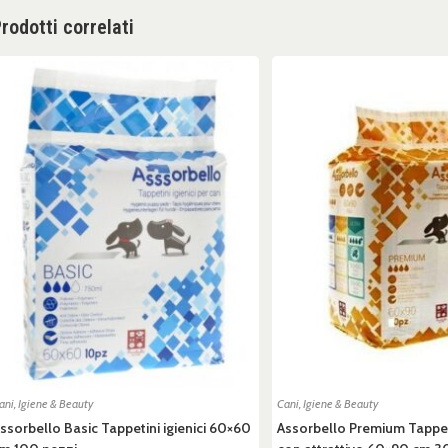
rodotti correlati
ani
,
Igiene & Beauty
Cani
,
Igiene & Beauty
ssorbello Basic Tappetini igienici 60×60
Assorbello Premium Tappeti