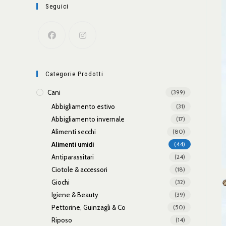
Seguici
Categorie Prodotti
Cani
(399)
Abbigliamento estivo
(31)
Abbigliamento invernale
(17)
Alimenti secchi
(80)
Alimenti umidi
(44)
Antiparassitari
(24)
Ciotole & accessori
(18)
Giochi
(32)
Igiene & Beauty
(39)
Pettorine, Guinzagli & Co
(50)
Riposo
(14)