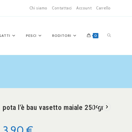
Chi siamo
Contattaci
Account
Carrello
GATTI
PESCI
RODITORI
0
pota l'è bau vasetto maiale 250 gr
3,90
€