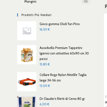
Mangimi
(11)
P
Prodotti Più Venduti
Gioco gomma Chick' fun Pino
16,50
€
Assorbello Premium Tappetini
Igienici con attrattivo 60x90 cm 30
pezzi
15,80
€
Collare Rogz Nylon Nitelife Taglia
large 34-56 cm.
13,00
€
C
Dr Clauder's filetti di Cervo 80 gr
A
6,00
€