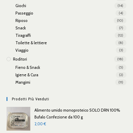
Giochi
(14)
Passeggio
(4)
Riposo
(10)
Snack
(7)
Tiragraffi
(12)
Toilette & lettiere
(8)
Viaggio
(3)
Roditori
(18)
Fieno & Snack
(5)
Igiene & Cura
(2)
Mangimi
(11)
Prodotti Più Venduti
Alimento umido monoproteico SOLO DRN 100%
Bufalo Confezione da 100 g
2,00
€