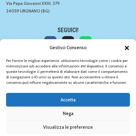
Via Papa Giovanni XXIII, 379
24059 URGNANO (BG)
SEGUICI!
Gestisci Consenso
CONTATTACI!
Per fornire le migliori esperienze, utilizziamo tecnologie come i cookie per
memorizzare e/o accedere alle informazioni del dispositivo. Il consenso a
035 891549
queste tecnologie ci permetterà di elaborare dati come il comportamento
035 891549
di navigazione o ID unici su questo sito. Non acconsentire o ritirare il
info@amiciperilpelo.net
consenso può influire negativamente su alcune caratteristiche e funzioni.
Accetta
AMICI PER IL PELO DI FRATUS GIUSEPPE -
P.IVA 03120700160
Nega
Privacy policy
–
Cookies
–
Condizioni di vendita
Visualizza le preferenze
Powered by Web&Media