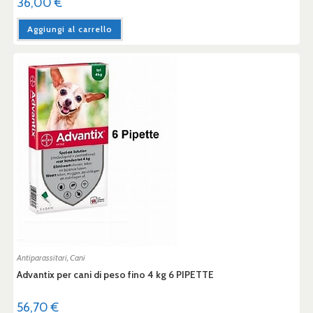
36,00
€
Aggiungi al carrello
Antiparassitari
,
Cani
Advantix per cani di peso fino 4 kg 6 PIPETTE
56,70
€