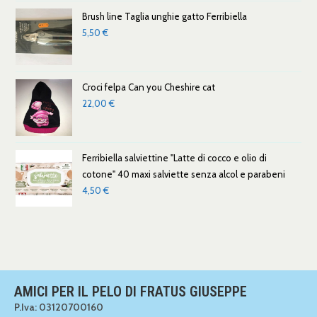
Brush line Taglia unghie gatto Ferribiella
5,50
€
Croci felpa Can you Cheshire cat
22,00
€
Ferribiella salviettine "Latte di cocco e olio di
cotone" 40 maxi salviette senza alcol e parabeni
4,50
€
AMICI PER IL PELO DI FRATUS GIUSEPPE
P.Iva: 03120700160