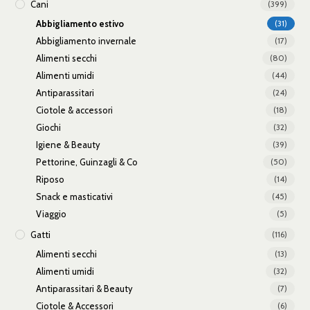
Cani
(399)
Abbigliamento estivo
(31)
Abbigliamento invernale
(17)
Alimenti secchi
(80)
Alimenti umidi
(44)
Antiparassitari
(24)
Ciotole & accessori
(18)
Giochi
(32)
Igiene & Beauty
(39)
Pettorine, Guinzagli & Co
(50)
Riposo
(14)
Snack e masticativi
(45)
Viaggio
(5)
Gatti
(116)
Alimenti secchi
(13)
Alimenti umidi
(32)
Antiparassitari & Beauty
(7)
Ciotole & Accessori
(6)