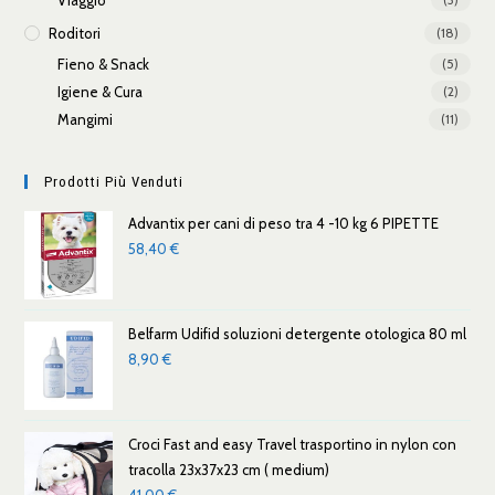
Roditori
(18)
Fieno & Snack
(5)
Igiene & Cura
(2)
Mangimi
(11)
Prodotti Più Venduti
Advantix per cani di peso tra 4 -10 kg 6 PIPETTE
58,40
€
Belfarm Udifid soluzioni detergente otologica 80 ml
8,90
€
Croci Fast and easy Travel trasportino in nylon con
tracolla 23x37x23 cm ( medium)
41,00
€