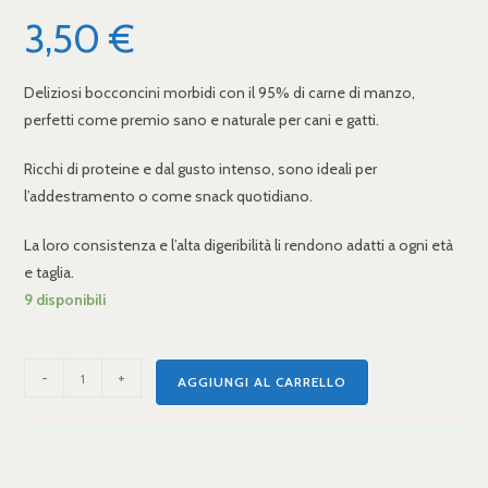
3,50
€
Deliziosi bocconcini morbidi con il 95% di carne di manzo,
perfetti come premio sano e naturale per cani e gatti.
Ricchi di proteine e dal gusto intenso, sono ideali per
l’addestramento o come snack quotidiano.
La loro consistenza e l’alta digeribilità li rendono adatti a ogni età
e taglia.
9 disponibili
-
+
AGGIUNGI AL CARRELLO