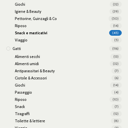
Giochi
(32)
Igiene & Beauty
(39)
Pettorine, Guinzagli & Co
(50)
Riposo
(14)
Snack e masticativi
(45)
Viaggio
(5)
Gatti
(116)
Alimenti secchi
(13)
Alimenti umidi
(32)
Antiparassitari & Beauty
(7)
Ciotole & Accessori
(6)
Giochi
(14)
Passeggio
(4)
Riposo
(10)
Snack
(7)
Tiragraffi
(12)
Toilette & lettiere
(8)
Viaggio
(3)