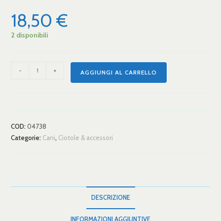
18,50
€
2 disponibili
-
+
AGGIUNGI AL CARRELLO
COD:
04738
Categorie:
Cani
,
Ciotole & accessori
DESCRIZIONE
INFORMAZIONI AGGIUNTIVE