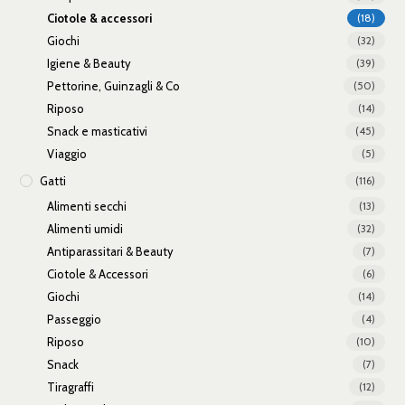
Ciotole & accessori
(18)
Giochi
(32)
Igiene & Beauty
(39)
Pettorine, Guinzagli & Co
(50)
Riposo
(14)
Snack e masticativi
(45)
Viaggio
(5)
Gatti
(116)
Alimenti secchi
(13)
Alimenti umidi
(32)
Antiparassitari & Beauty
(7)
Ciotole & Accessori
(6)
Giochi
(14)
Passeggio
(4)
Riposo
(10)
Snack
(7)
Tiragraffi
(12)