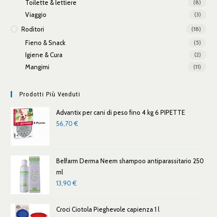
Toilette & lettiere
(8)
Viaggio
(3)
Roditori
(18)
Fieno & Snack
(5)
Igiene & Cura
(2)
Mangimi
(11)
Prodotti Più Venduti
Advantix per cani di peso fino 4 kg 6 PIPETTE
56,70
€
Belfarm Derma Neem shampoo antiparassitario 250
ml
13,90
€
Croci Ciotola Pieghevole capienza 1 l