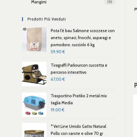
Mangimi
(11)
M
Prodotti Più Venduti
Pota l'è bau Salmone scozzese con
aneto, spinaci, fnocchi, asparagi e
pomodoro. cucciolo 6 kg
59,90
€
Tiragraffi Parkourcon cuccetta e
percorso interattivo
67,00
€
P
Trasportino Pratiko 2 metal mix
taglia Media
19,00
€
* Vet Line Umido Gatto Natural
Pollo con carote e olive 70 gr