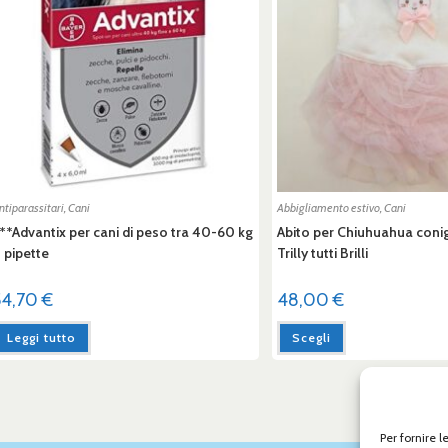
ntiparassitari
,
Cani
Abbigliamento estivo
,
Cani
**Advantix per cani di peso tra 40-60 kg
Abito per Chiuhuahua conigl
 pipette
Trilly tutti Brilli
54,70
€
48,00
€
Leggi tutto
Scegli
Per fornire 