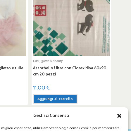
Cani
,
Igiene & Beauty
ietto e tulle
Assorbello Ultra con Clorexidina 60×90
cm 20 pezzi
11,00
€
Aggiungi al carrello
Gestisci Consenso
le migliori esperienze, utilizziamo tecnologie come i cookie per memorizzare