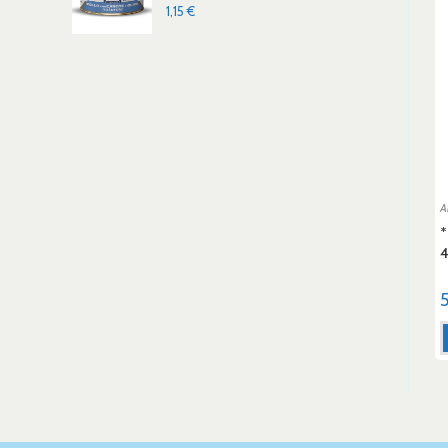
1,15
€
A
*
4