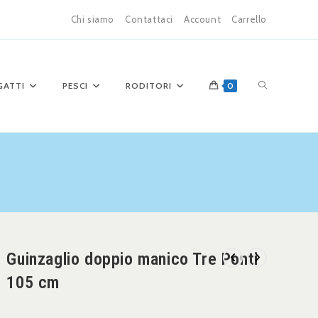
Chi siamo
Contattaci
Account
Carrello
GATTI
PESCI
RODITORI
0
Guinzaglio doppio manico Tre Ponti
105 cm