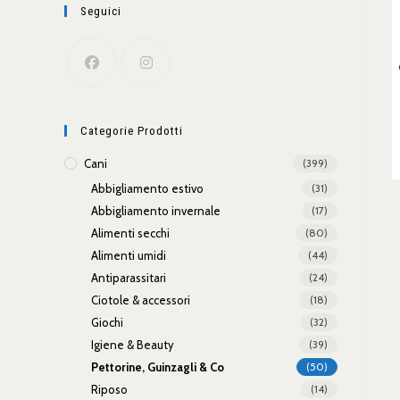
Seguici
Categorie Prodotti
Cani
(399)
Abbigliamento estivo
(31)
Abbigliamento invernale
(17)
Alimenti secchi
(80)
Alimenti umidi
(44)
Antiparassitari
(24)
Ciotole & accessori
(18)
Giochi
(32)
Igiene & Beauty
(39)
Pettorine, Guinzagli & Co
(50)
Riposo
(14)