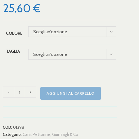
25,60
€
Scegli un'opzione
COLORE
TAGLIA
Scegli un'opzione
-
+
AGGIUNGI AL CARRELLO
COD:
01298
Categorie:
Cani
,
Pettorine, Guinzagli & Co