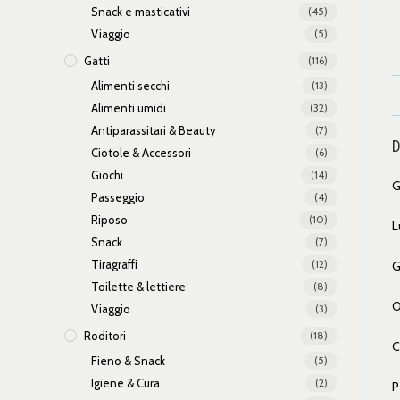
Snack e masticativi
(45)
Viaggio
(5)
Gatti
(116)
Alimenti secchi
(13)
Alimenti umidi
(32)
Antiparassitari & Beauty
(7)
D
Ciotole & Accessori
(6)
Giochi
(14)
G
Passeggio
(4)
Riposo
(10)
L
Snack
(7)
Tiragraffi
(12)
G
Toilette & lettiere
(8)
O
Viaggio
(3)
Roditori
(18)
C
Fieno & Snack
(5)
Igiene & Cura
(2)
P