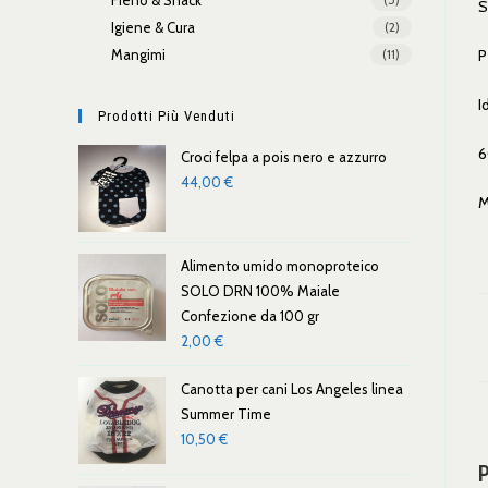
Fieno & Snack
S
Igiene & Cura
(2)
P
Mangimi
(11)
I
Prodotti Più Venduti
6
Croci felpa a pois nero e azzurro
44,00
€
M
Alimento umido monoproteico
SOLO DRN 100% Maiale
Confezione da 100 gr
2,00
€
Canotta per cani Los Angeles linea
Summer Time
10,50
€
P