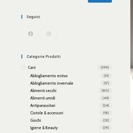
Seguici
Categorie Prodotti
Cani
(399)
Abbigliamento estivo
(31)
Abbigliamento invernale
(17)
Alimenti secchi
(80)
Alimenti umidi
(44)
Antiparassitari
(24)
Ciotole & accessori
(18)
Giochi
(32)
Igiene & Beauty
(39)