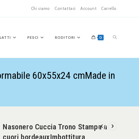
Chi siamo
Contattaci
Account
Carrello
GATTI
PESCI
RODITORI
0
formabile 60x55x24 cmMade in
Nasonero Cuccia Trono Stampa a
cuori bordeauxImbottitura