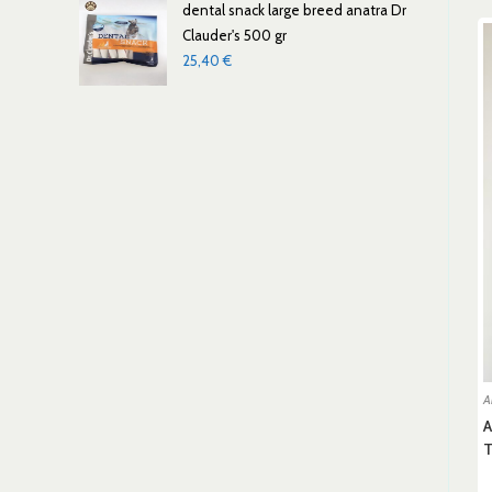
dental snack large breed anatra Dr
Clauder's 500 gr
25,40
€
A
A
T