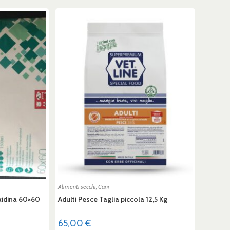
Alimenti secchi
,
Cani
xidina 60×60
Adulti Pesce Taglia piccola 12,5 Kg
65,00
€