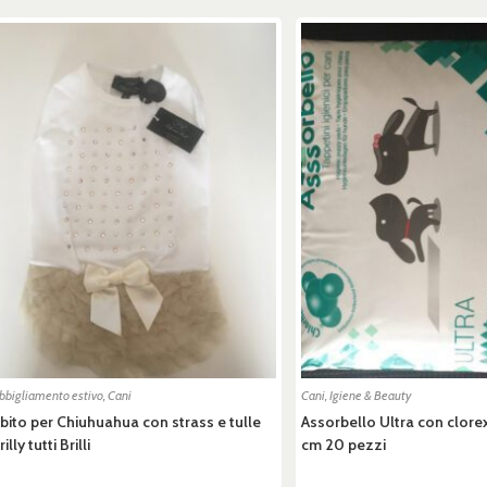
bbigliamento estivo
,
Cani
Cani
,
Igiene & Beauty
bito per Chiuhuahua con strass e tulle
Assorbello Ultra con clore
rilly tutti Brilli
cm 20 pezzi