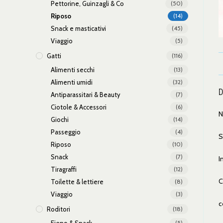
Pettorine, Guinzagli & Co
(50)
Riposo
(14)
Snack e masticativi
(45)
Viaggio
(5)
Gatti
(116)
Alimenti secchi
(13)
Alimenti umidi
(32)
D
Antiparassitari & Beauty
(7)
Ciotole & Accessori
(6)
N
Giochi
(14)
Passeggio
(4)
S
Riposo
(10)
Snack
(7)
I
Tiragraffi
(12)
C
Toilette & lettiere
(8)
Viaggio
(3)
c
Roditori
(18)
(5)